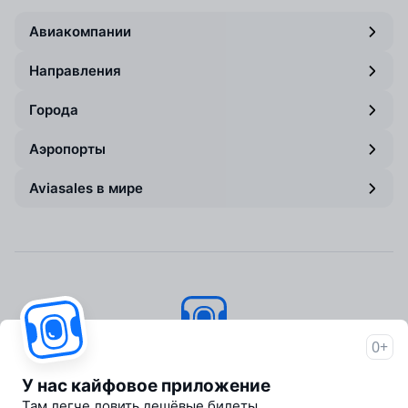
Авиакомпании
Направления
Города
Аэропорты
Aviasales в мире
0+
Авиасейлс
© 2007–2026
У нас кайфовое приложение
Об Авиасейлс
Там легче ловить дешёвые билеты