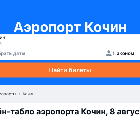
Аэропорт Кочин
рать даты
1, эконом
Найти билеты
ропорты
/
Кочин
н-табло аэропорта Кочин, 8 авгус