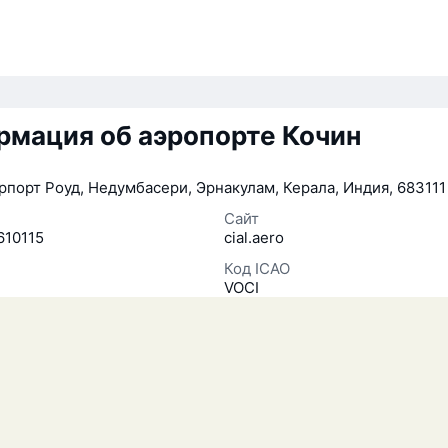
мация об аэропорте Кочин
рпорт Роуд, Недумбасери, Эрнакулам, Керала, Индия, 683111
Сайт
610115
cial.aero
Код ICAO
VOCI