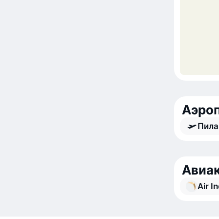
Аэроп
Пила
Авиак
Air I