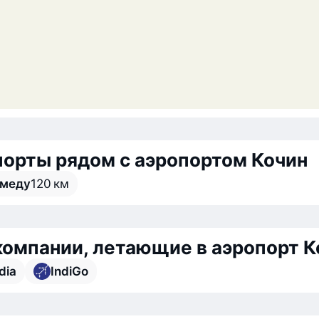
орты рядом с аэропортом Кочин
меду
120 км
омпании, летающие в аэропорт К
ndia
IndiGo