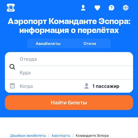
Аэропорт Команданте Эспора:
информация о перелётах
Авиабилеты
Отели
Когда
1 пассажир
Найти билеты
Дешёвые авиабилеты
Аэропорты
Команданте Эспора