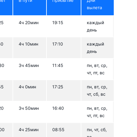
лет
В пути
Прибытие
Дни
вылета
25
4ч 20мин
19:15
каждый
день
30
4ч 10мин
17:10
каждый
день
30
3ч 45мин
11:45
пн, вт, ср,
чт, пт, вс
55
4ч 0мин
17:25
пн, вт, ср,
чт, сб, вс
20
3ч 50мин
16:40
пн, вт, ср,
чт, пт, вс
00
4ч 25мин
08:55
пн, чт, сб,
вс