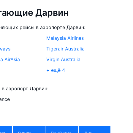
етающие Дарвин
няющих рейсы в аэропорте Дарвин:
Malaysia Airlines
rways
Tigerair Australia
a AirAsia
Virgin Australia
+ ещё 4
ne Airlines
Qantas
 в аэропорт Дарвин:
iance