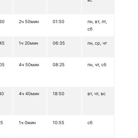
30
2ч 50мин
01:50
пн, вт, пт,
сб
45
1ч 20мин
06:35
пн, ср, чт
05
4ч 50мин
08:25
пн, чт, сб
40
4ч 40мин
18:50
вт, чт, вс
25
1ч 0мин
10:55
сб