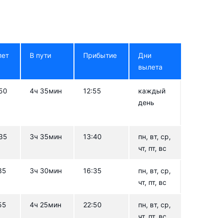
лет
В пути
Прибытие
Дни
вылета
50
4ч 35мин
12:55
каждый
день
35
3ч 35мин
13:40
пн, вт, ср,
чт, пт, вс
35
3ч 30мин
16:35
пн, вт, ср,
чт, пт, вс
55
4ч 25мин
22:50
пн, вт, ср,
чт, пт, вс