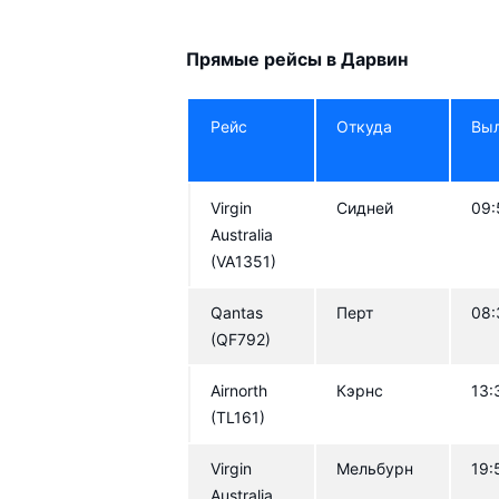
Прямые рейсы в Дарвин
Рейс
Откуда
Вы
Virgin
Сидней
09:
Australia
(VA1351)
Qantas
Перт
08:
(QF792)
Airnorth
Кэрнс
13:
(TL161)
Virgin
Мельбурн
19:
Australia