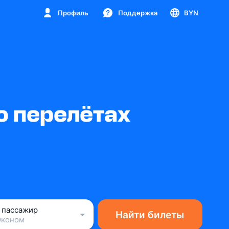
Профиль
Поддержка
BYN
о перелётах
1 пассажир
Найти билеты
Эконом