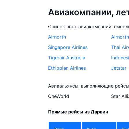
Авиакомпании, л
Список всех авиакомпаний, выпол
Airnorth
Airnorth
Singapore Airlines
Thai Ai
Tigerair Australia
Indonesi
Ethiopian Airlines
Jetstar
Jetstar Asia
Philippi
Авиаальянсы, выполняющие рейсы
Silkair
OneWorld
Star All
Прямые рейсы из Дарвин