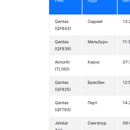
Рейс
Куда
Вы
Qantas
Сидней
13:
(QF843)
Qantas
Мельбурн
11:
(QF839)
Airnorth
Кэрнс
07:
(TL160)
Qantas
Брисбен
12:
(QF825)
Qantas
Перт
14:
(QF793)
Jetstar
Сингапур
06:
Asia