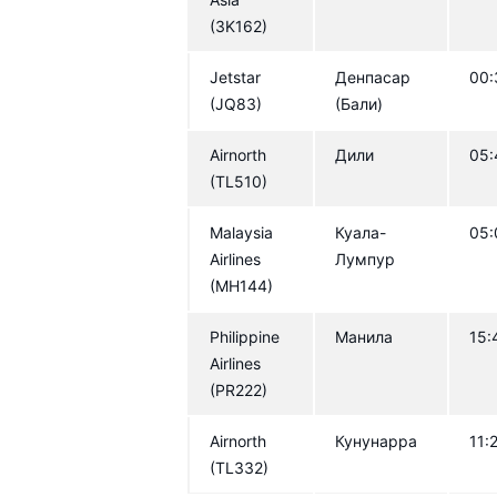
(3K162)
Jetstar
Денпасар
00:
(JQ83)
(Бали)
Airnorth
Дили
05:
(TL510)
Malaysia
Куала-
05:
Airlines
Лумпур
(MH144)
Philippine
Манила
15:
Airlines
(PR222)
Airnorth
Кунунарра
11:
(TL332)