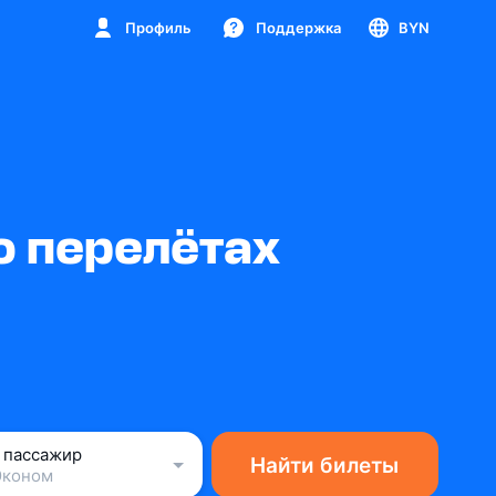
Профиль
Поддержка
BYN
о перелётах
1 пассажир
Найти билеты
Эконом