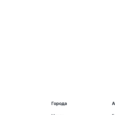
Города
А