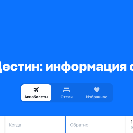
естин: информация 
Авиабилеты
Отели
Избранное
Когда
Обратно