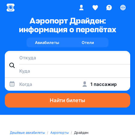
Аэропорт Драйден:
информация о перелётах
Авиабилеты
Отели
Когда
1 пассажир
Найти билеты
Дешёвые авиабилеты
Аэропорты
Драйден