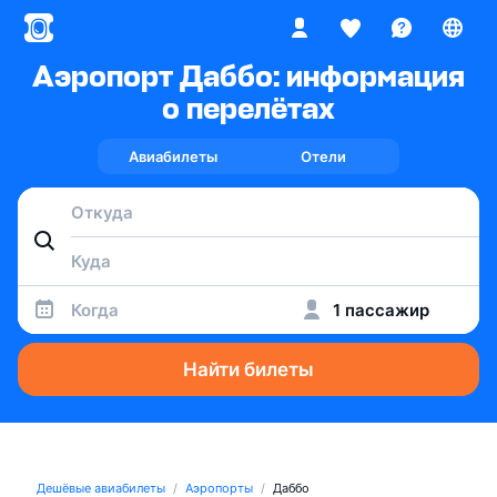
Аэропорт Даббо: информация
о перелётах
Авиабилеты
Отели
Когда
1 пассажир
Найти билеты
Дешёвые авиабилеты
Аэропорты
Даббо