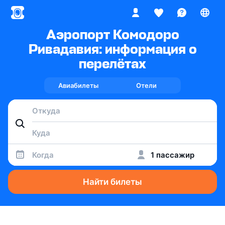
Аэропорт Комодоро
Ривадавия: информация о
перелётах
Авиабилеты
Отели
Когда
1 пассажир
Найти билеты