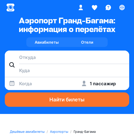
Аэропорт Гранд-Багама:
информация о перелётах
Авиабилеты
Отели
Когда
1 пассажир
Найти билеты
Дешёвые авиабилеты
Аэропорты
Гранд-Багама