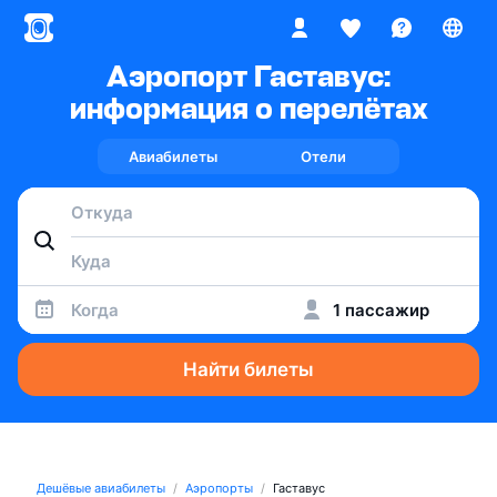
Аэропорт Гаставус:
информация о перелётах
Авиабилеты
Отели
Когда
1 пассажир
Найти билеты
Дешёвые авиабилеты
Аэропорты
Гаставус