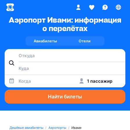
Аэропорт Ивами: информация
о перелётах
Авиабилеты
Отели
Когда
1 пассажир
Найти билеты
Дешёвые авиабилеты
Аэропорты
Ивами