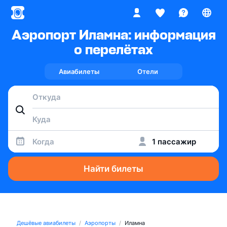
Аэропорт Иламна: информация
о перелётах
Авиабилеты
Отели
Когда
1 пассажир
Найти билеты
Дешёвые авиабилеты
Аэропорты
Иламна