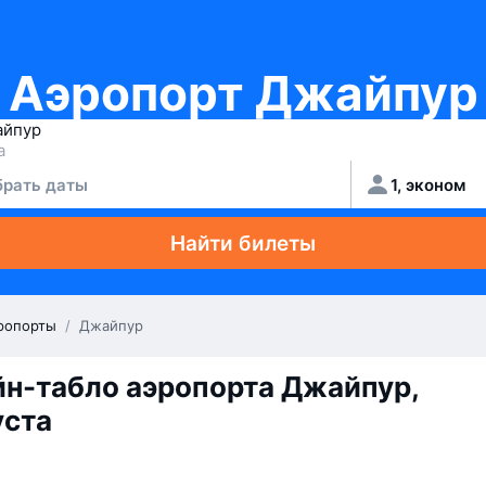
Аэропорт Джайпур
рать даты
1, эконом
Найти билеты
ропорты
/
Джайпур
н-табло аэропорта Джайпур,
уста