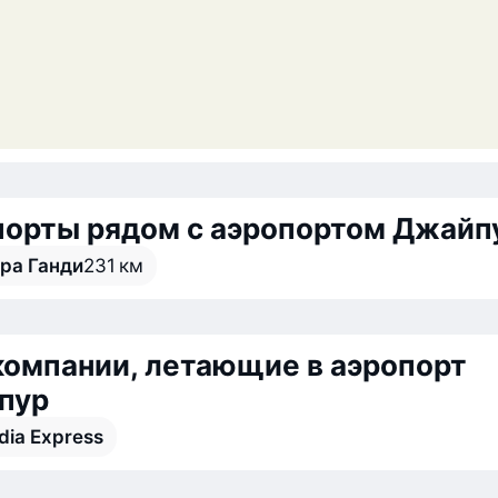
порты рядом с аэропортом Джайп
ра Ганди
231 км
омпании, летающие в аэропорт
пур
ndia Express