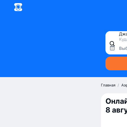
Выб
Главная
/
Аэ
Онлай
8 авг