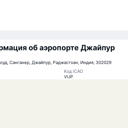
рмация об аэропорте Джайпур
оуд, Санганер, Джайпур, Раджастхан, Индия, 302029
Код ICAO
VIJP