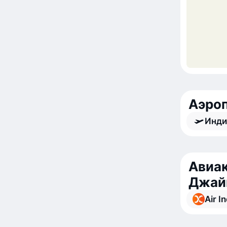
Аэро
Инди
Авиак
Джай
Air I