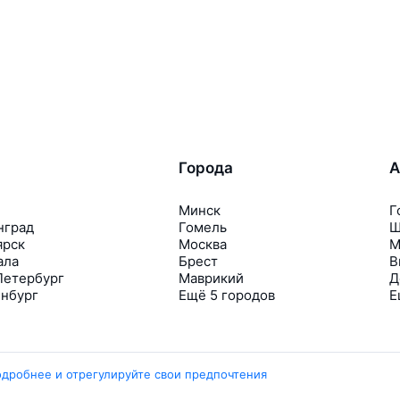
Города
А
Минск
Г
нград
Гомель
Ш
ярск
Москва
М
ала
Брест
В
Петербург
Маврикий
Д
инбург
Ещё 5 городов
Е
одробнее и отрегулируйте свои предпочтения