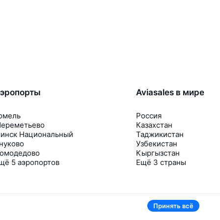
эропорты
Aviasales в мире
омель
Россия
ереметьево
Казахстан
инск Национальный
Таджикистан
нуково
Узбекистан
омодедово
Кыргызстан
щё 5 аэропортов
Ещё 3 страны
Принять всё