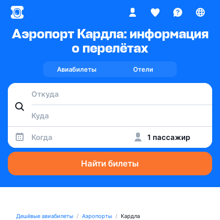
Аэропорт Кардла: информация
о перелётах
Авиабилеты
Отели
Когда
1 пассажир
Найти билеты
Дешёвые авиабилеты
Аэропорты
Кардла