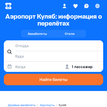
Аэропорт Куляб: информация о
перелётах
Авиабилеты
Отели
Когда
1 пассажир
Найти билеты
Дешёвые авиабилеты
Аэропорты
Куляб