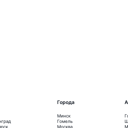
Города
А
Минск
Г
нград
Гомель
Ш
ярск
Москва
М