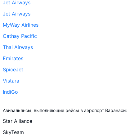
Jet Airways
Jet Airways
MyWay Airlines
Cathay Pacific
Thai Airways
Emirates
SpiceJet
Vistara
IndiGo
+ ещё 4
Авиаальянсы, выполняющие рейсы в аэропорт Варанаси:
Saudia
Star Alliance
Thai AirAsia
SkyTeam
Air India Express