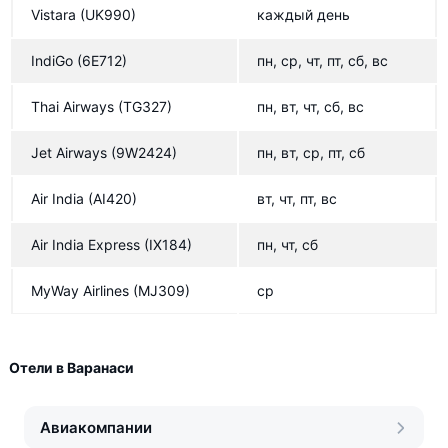
Vistara
(UK990)
каждый день
IndiGo
(6E712)
пн, ср, чт, пт, сб, вс
Thai Airways
(TG327)
пн, вт, чт, сб, вс
Jet Airways
(9W2424)
пн, вт, ср, пт, сб
Air India
(AI420)
вт, чт, пт, вс
Air India Express
(IX184)
пн, чт, сб
MyWay Airlines
(MJ309)
ср
Отели в Варанаси
Авиакомпании