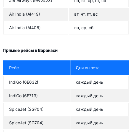
Jet Airways
(9W2423)
пн, вт, ср, пт, сб
Air India
(AI419)
вт, чт, пт, вс
Air India
(AI406)
пн, ср, сб
Прямые рейсы в Варанаси
Рейс
Дни вылета
IndiGo
(6E632)
каждый день
IndiGo
(6E713)
каждый день
SpiceJet
(SG704)
каждый день
SpiceJet
(SG704)
каждый день