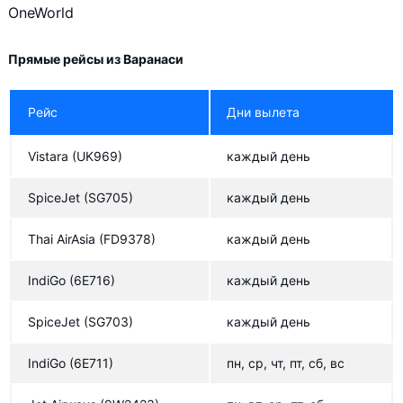
OneWorld
Hong Kong Airlines
Прямые рейсы из Варанаси
Рейс
Дни вылета
Vistara
(UK969)
каждый день
SpiceJet
(SG705)
каждый день
Thai AirAsia
(FD9378)
каждый день
IndiGo
(6E716)
каждый день
SpiceJet
(SG703)
каждый день
IndiGo
(6E711)
пн, ср, чт, пт, сб, вс