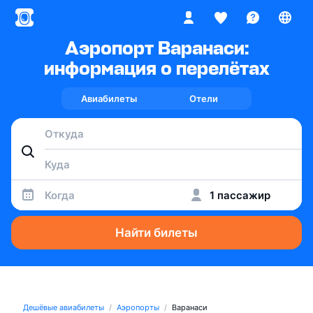
Аэропорт Варанаси:
информация о перелётах
Авиабилеты
Отели
Когда
1 пассажир
Найти билеты
Дешёвые авиабилеты
Аэропорты
Варанаси