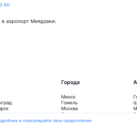
d Air
 в аэропорт Миядзаки:
Города
А
Минск
Г
нград
Гомель
Ш
ярск
Москва
М
ала
Брест
В
Петербург
Маврикий
Д
одробнее и отрегулируйте свои предпочтения
инбург
Ещё 5 городов
Е