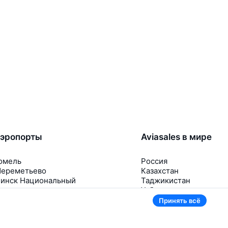
эропорты
Aviasales в мире
омель
Россия
ереметьево
Казахстан
инск Национальный
Таджикистан
нуково
Узбекистан
омодедово
Кыргызстан
Принять всё
щё 5 аэропортов
Ещё 3 страны