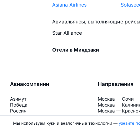
Asiana Airlines
Solasee
Авиаальянсы, выполняющие рейсы
Star Alliance
Отели в Миядзаки
Авиакомпании
Направления
Азимут
Москва — Сочи
Победа
Москва — Калини
Россия
Москва — Красно
Аврора
Москва — Махачк
Belavia
Москва — Санкт-
Мы используем куки и аналогичные технологии —
узнайте п
Ещё 5 авиакомпаний
Москва — Екатер