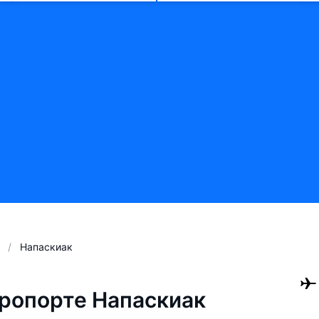
Напаскиак
ропорте Напаскиак