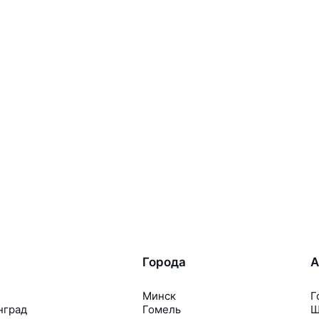
Города
А
Минск
Г
нград
Гомель
Ш