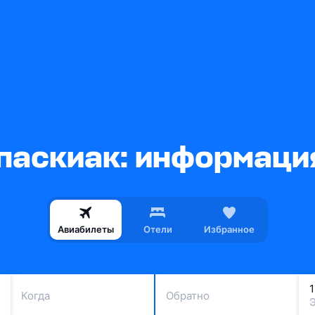
паскиак: информация
Авиабилеты
Отели
Избранное
Когда
Обратно