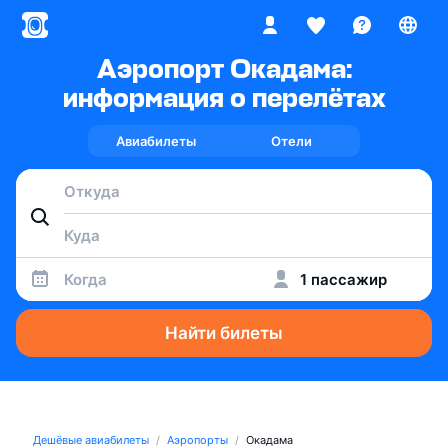
Аэропорт Окадама:
информация о перелётах
Авиабилеты
Отели
Когда
1 пассажир
Найти билеты
Дешёвые авиабилеты
Аэропорты
Окадама