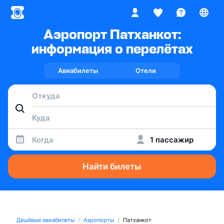
Аэропорт Патханкот:
информация о перелётах
Авиабилеты
Отели
Когда
1 пассажир
Найти билеты
Дешёвые авиабилеты
Аэропорты
Патханкот