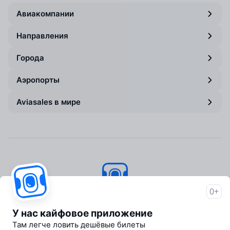
Авиакомпании
Направления
Города
Аэропорты
Aviasales в мире
0+
Авиасейлс
© 2007–2026
У нас кайфовое приложение
Об Авиасейлс
Там легче ловить дешёвые билеты