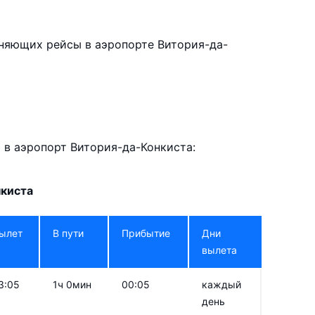
няющих рейсы в аэропорте Витория-да-
в аэропорт Витория-да-Конкиста:
нкиста
ылет
В пути
Прибытие
Дни
вылета
3:05
1ч 0мин
00:05
каждый
день