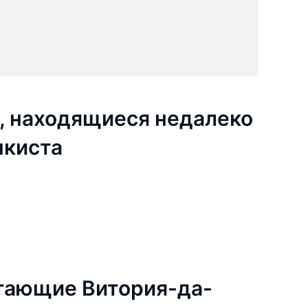
, находящиеся недалеко
нкиста
тающие Витория-да-