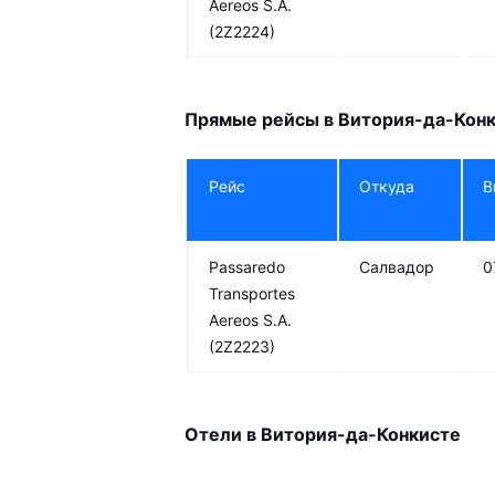
Aereos S.A.
(2Z2224)
Прямые рейсы в Витория-да-Кон
Рейс
Откуда
В
Passaredo
Салвадор
0
Transportes
Aereos S.A.
(2Z2223)
Отели в Витория-да-Конкисте