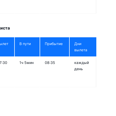
киста
ылет
В пути
Прибытие
Дни
вылета
7:30
1ч 5мин
08:35
каждый
день