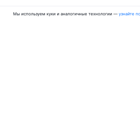
Мы используем куки и аналогичные технологии —
узнайте п
Авиакомпании
Направления
Азимут
Москва — Сочи
Победа
Москва — Калини
Россия
Москва — Красно
Аврора
Москва — Махачк
Belavia
Москва — Санкт-
Ещё 5 авиакомпаний
Москва — Екатер
Об Авиасейлс
Авиасейлс
Пресс‑центр
©
2007–2026