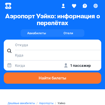
Аэропорт Уэйко: информация о
перелётах
Авиабилеты
Отели
Когда
1 пассажир
Найти билеты
Дешёвые авиабилеты
Аэропорты
Уэйко