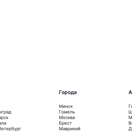
Города
А
Минск
Г
нград
Гомель
Ш
ярск
Москва
М
ала
Брест
В
Петербург
Маврикий
Д