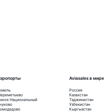
эропорты
Aviasales в мире
омель
Россия
ереметьево
Казахстан
инск Национальный
Таджикистан
нуково
Узбекистан
омодедово
Кыргызстан