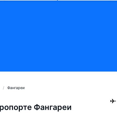
Фангареи
ропорте Фангареи