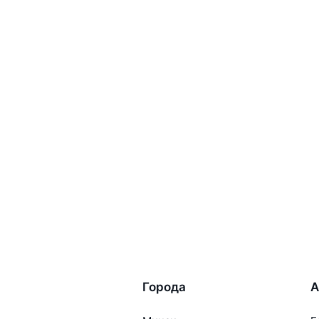
Города
А