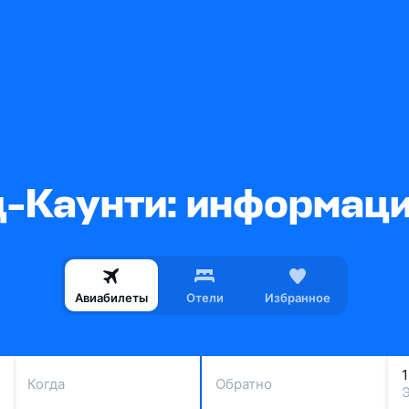
-Каунти: информаци
Авиабилеты
Отели
Избранное
Когда
Обратно