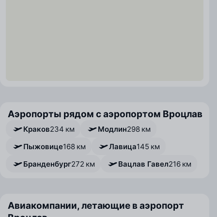
Аэропорты рядом с аэропортом Вроцлав
Краков
234 км
Модлин
298 км
Пыжовице
168 км
Лавица
145 км
Бранденбург
272 км
Вацлав Гавел
216 км
Авиакомпании, летающие в аэропорт