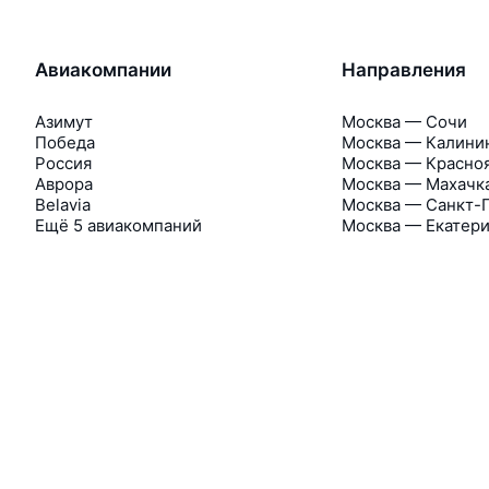
Авиакомпании
Направления
Азимут
Москва — Сочи
Победа
Москва — Калини
Россия
Москва — Красно
Аврора
Москва — Махачк
Belavia
Москва — Санкт-
Ещё 5 авиакомпаний
Москва — Екатер
Об Авиасейлс
Авиасейлс
Пресс‑центр
©
2007–2026