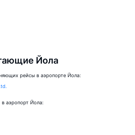
етающие Йола
няющих рейсы в аэропорте Йола:
Ltd.
в аэропорт Йола: