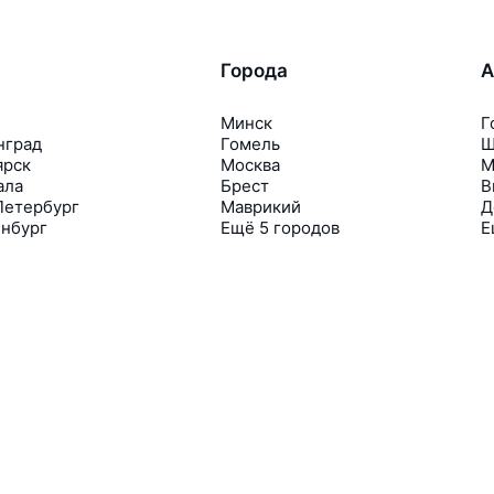
Города
А
Минск
Г
нград
Гомель
Ш
ярск
Москва
М
ала
Брест
В
Петербург
Маврикий
Д
инбург
Ещё 5 городов
Е
Travelpayouts
Партнёрская программа