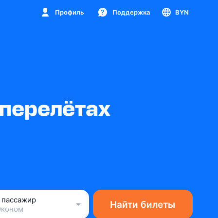
Профиль
Поддержка
BYN
 перелётах
1 пассажир
Найти билеты
Эконом