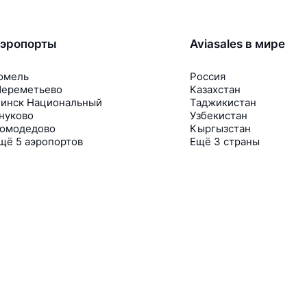
эропорты
Aviasales в мире
омель
Россия
ереметьево
Казахстан
инск Национальный
Таджикистан
нуково
Узбекистан
омодедово
Кыргызстан
щё 5 аэропортов
Ещё 3 страны
В приложении тоже удобно
Если цена на билет упадёт, сразу пришлём
уведомление