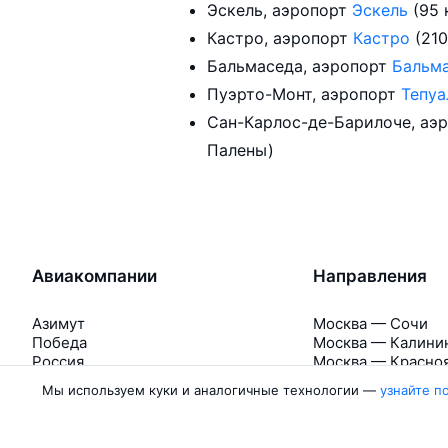
Эскель, аэропорт
Эскель
(95
Кастро, аэропорт
Кастро
(21
Бальмаседа, аэропорт
Бальм
Пуэрто-Монт, аэропорт
Тепу
Сан-Карлос-де-Барилоче, аэ
Палены)
Авиакомпании
Направления
Азимут
Москва — Сочи
Победа
Москва — Калини
Россия
Москва — Красно
Аврора
Москва — Махачк
Мы используем куки и аналогичные технологии —
узнайте п
Belavia
Москва — Санкт-
Ещё 5 авиакомпаний
Москва — Екатер