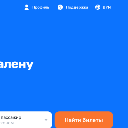
Профиль
Поддержка
BYN
алену
1 пассажир
Найти билеты
Эконом