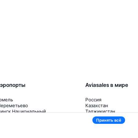
эропорты
Aviasales в мире
омель
Россия
ереметьево
Казахстан
инск Национальный
Таджикистан
нуково
Узбекистан
Принять всё
омодедово
Кыргызстан
щё 5 аэропортов
Ещё 3 страны