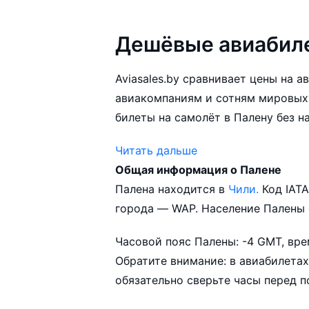
Дешёвые авиабиле
Aviasales.by сравнивает цены на 
авиакомпаниям и сотням мировых
билеты на самолёт в Палену без н
Читать дальше
Общая информация о Палене
Aviasales.by советует купить авиа
Палена находится в
Чили.
Код IAT
выбирать условия перелёта, орие
города — WAP. Население Палены 
возможности.
Часовой пояс Палены: -4 GMT, вре
Обратите внимание: в авиабилетах
обязательно сверьте часы перед п