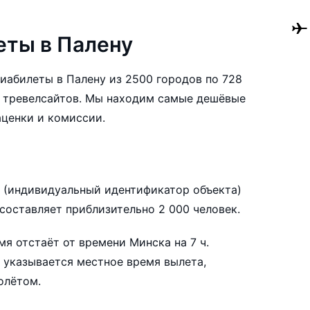
ты в Палену
авиабилеты в Палену из 2500 городов по 728
 тревелсайтов. Мы находим самые дешёвые
аценки и комиссии.
билеты в Палену заранее, чтобы вы могли
A (индивидуальный идентификатор объекта)
нтируясь на свои пожелания и финансовые
составляет приблизительно 2 000 человек.
мя отстаёт от времени Минска на 7 ч.
 указывается местное время вылета,
олётом.