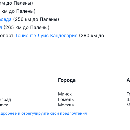
 км до Палены)
0 км до Палены)
аседа
(256 км до Палены)
ал
(265 км до Палены)
ропорт
Тениенте Луис Канделария
(280 км до
Города
А
Минск
Г
нград
Гомель
Ш
ярск
Москва
М
ала
Брест
В
одробнее и отрегулируйте свои предпочтения
Петербург
Маврикий
Д
инбург
Ещё 5 городов
Е