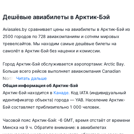
Дешёвые авиабилеты в Арктик-Бэй
Aviasales.by сравнивает цены на авиабилеты в Арктик-Бэй из
2500 городов по 728 авиакомпаниям и сотням мировых
тревелсайтов. Мы находим самые дешёвые билеты на
самолёт в Арктик-Бэй без наценки и комиссии.
Город Арктик-Бэй обслуживается аэропортами: Arctic Bay.
Больше всего рейсов выполняет авиакомпания Canadian
North.
Читать дальше
Общая информация об Арктик-Бэй
Aviasales.by советует купить авиабилеты в Арктик-Бэй
Арктик-Бэй находится в
Канаде.
Код IATA (индивидуальный
заранее, чтобы вы могли выбирать условия перелёта,
идентификатор объекта) города — YAB. Население Арктик-
ориентируясь на свои пожелания и финансовые
Бэй составляет приблизительно 1 000 человек.
возможности.
Часовой пояс Арктик-Бэй: -6 GMT, время отстаёт от времени
Минска на 9 ч. Обратите внимание: в авиабилетах