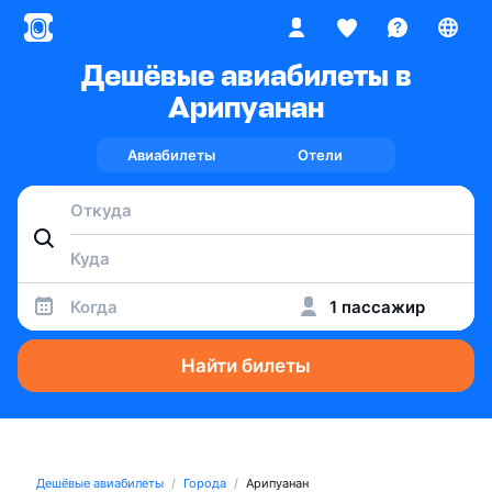
Дешёвые авиабилеты в
Арипуанан
Авиабилеты
Отели
Когда
1 пассажир
Найти билеты
Дешёвые авиабилеты
Города
Арипуанан