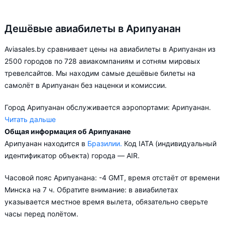
Дешёвые авиабилеты в Арипуанан
Aviasales.by сравнивает цены на авиабилеты в Арипуанан из
2500 городов по 728 авиакомпаниям и сотням мировых
тревелсайтов. Мы находим самые дешёвые билеты на
самолёт в Арипуанан без наценки и комиссии.
Город Арипуанан обслуживается аэропортами: Арипуанан.
Читать дальше
Общая информация об Арипуанане
Aviasales.by советует купить авиабилеты в Арипуанан
Арипуанан находится в
Бразилии.
Код IATA (индивидуальный
заранее, чтобы вы могли выбирать условия перелёта,
идентификатор объекта) города — AIR.
ориентируясь на свои пожелания и финансовые
возможности.
Часовой пояс Арипуанана: -4 GMT, время отстаёт от времени
Минска на 7 ч. Обратите внимание: в авиабилетах
указывается местное время вылета, обязательно сверьте
часы перед полётом.