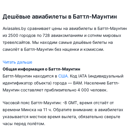
Дешёвые авиабилеты в Баттл-Маунтин
Aviasales.by сравнивает цены на авиабилеты в Баттл-Маунтин
из 2500 городов по 728 авиакомпаниям и сотням мировых
тревелсайтов. Мы находим самые дешёвые билеты на
самолёт в Баттл-Маунтин без наценки и комиссии.
Читать дальше
Общая информация о Баттл-Маунтин
Aviasales.by советует купить авиабилеты в Баттл-Маунтин
Баттл-Маунтин находится в
США.
Код IATA (индивидуальный
заранее, чтобы вы могли выбирать условия перелёта,
идентификатор объекта) города — BAM. Население Баттл-
ориентируясь на свои пожелания и финансовые
Маунтин составляет приблизительно 4 000 человек.
возможности.
Часовой пояс Баттл-Маунтин: -8 GMT, время отстаёт от
времени Минска на 11 ч. Обратите внимание: в авиабилетах
указывается местное время вылета, обязательно сверьте
часы перед полётом.