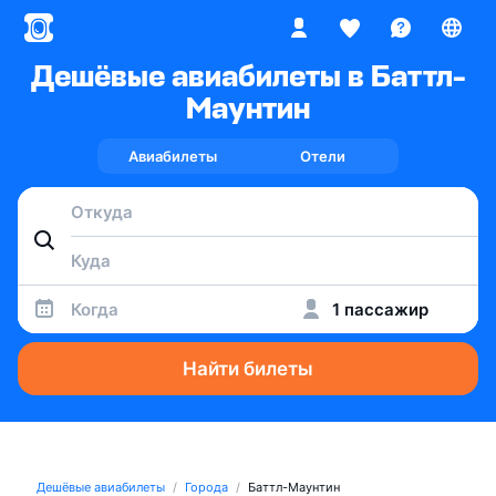
Дешёвые авиабилеты в Баттл-
Маунтин
Авиабилеты
Отели
Когда
1 пассажир
Найти билеты
Дешёвые авиабилеты
Города
Баттл-Маунтин