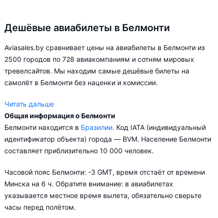
Дешёвые авиабилеты в Белмонти
Aviasales.by сравнивает цены на авиабилеты в Белмонти из
2500 городов по 728 авиакомпаниям и сотням мировых
тревелсайтов. Мы находим самые дешёвые билеты на
самолёт в Белмонти без наценки и комиссии.
Читать дальше
Общая информация о Белмонти
Aviasales.by советует купить авиабилеты в Белмонти заранее,
Белмонти находится в
Бразилии.
Код IATA (индивидуальный
чтобы вы могли выбирать условия перелёта, ориентируясь на
идентификатор объекта) города — BVM. Население Белмонти
свои пожелания и финансовые возможности.
составляет приблизительно 10 000 человек.
Часовой пояс Белмонти: -3 GMT, время отстаёт от времени
Минска на 6 ч. Обратите внимание: в авиабилетах
указывается местное время вылета, обязательно сверьте
часы перед полётом.