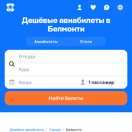
Дешёвые авиабилеты в
Белмонти
Авиабилеты
Отели
Когда
1 пассажир
Найти билеты
Дешёвые авиабилеты
Города
Белмонти