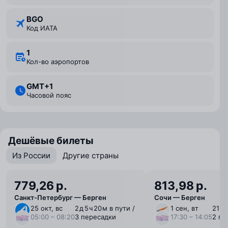
BGO
Код ИАТА
1
Кол-во аэропортов
GMT+1
Часовой пояс
Дешёвые билеты
Из России
Другие страны
779,26 р.
813,98 р.
Санкт-Петербург — Берген
Сочи — Берген
25 окт, вс
2 ⁠д 5 ⁠ч 20 ⁠м в пути /
1 сен, вт
21 ⁠ч
05:00 – 08:20
3 пересадки
17:30 – 14:05
2 пе