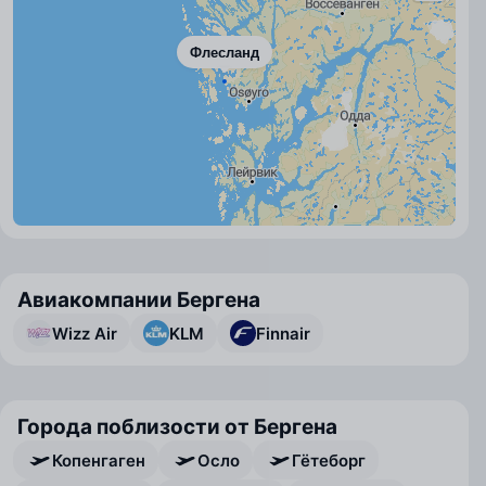
Флесланд
Авиакомпании Бергена
Wizz Air
KLM
Finnair
Города поблизости от Бергена
Копенгаген
Осло
Гётеборг