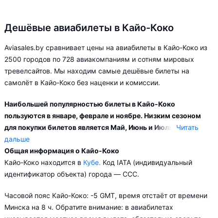
Дешёвые авиабилеты в Кайо-Коко
Aviasales.by сравнивает цены на авиабилеты в Кайо-Коко из
2500 городов по 728 авиакомпаниям и сотням мировых
тревелсайтов. Мы находим самые дешёвые билеты на
самолёт в Кайо-Коко без наценки и комиссии.
Наибольшей популярностью билеты в Кайо-Коко
пользуются в январе, феврале и ноябре. Низким сезоном
для покупки билетов является Май, Июнь и Июль.
Читать
дальше
Общая информация о Кайо-Коко
Город Кайо-Коко обслуживается аэропортами: Хардинес-
Кайо-Коко находится в
Кубе.
Код IATA (индивидуальный
дель-Рей. Больше всего рейсов выполняет авиакомпания
идентификатор объекта) города — CCC.
Cubana.
Часовой пояс Кайо-Коко: -5 GMT, время отстаёт от времени
В зависимости от количества дней, оставшихся до вылета,
Минска на 8 ч. Обратите внимание: в авиабилетах
цена билета на самолёт из в Кайо-Коко может измениться