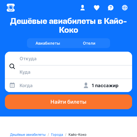
Дешёвые авиабилеты в Кайо-
Коко
Авиабилеты
Отели
Когда
1 пассажир
Найти билеты
Дешёвые авиабилеты
Города
Кайо-Коко