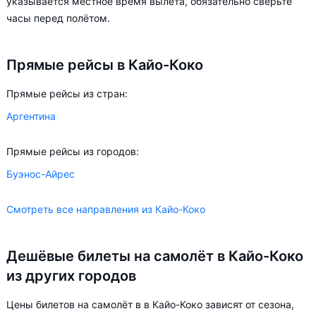
указывается местное время вылета, обязательно сверьте
более чем на 75%.
часы перед полётом.
Aviasales.by советует купить авиабилеты в Кайо-Коко
Прямые рейсы в Кайо-Коко
заранее, чтобы вы могли выбирать условия перелёта,
ориентируясь на свои пожелания и финансовые
Прямые рейсы из стран:
возможности.
Аргентина
Прямые рейсы из городов:
Буэнос-Айрес
Смотреть все направления из Кайо-Коко
Дешёвые билеты на самолёт в Кайо-Коко
из других городов
Цены билетов на самолёт в в Кайо-Коко зависят от сезона,