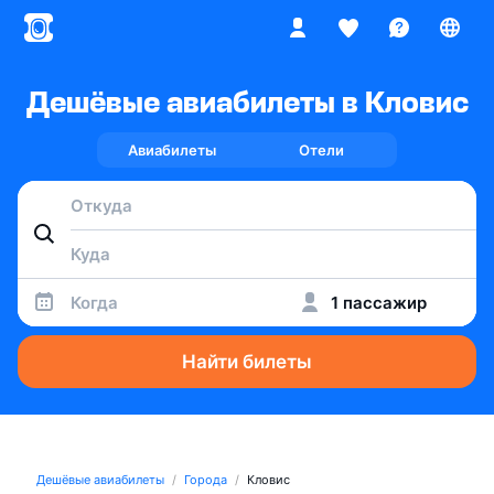
Дешёвые авиабилеты в Кловис
Авиабилеты
Отели
Когда
1 пассажир
Найти билеты
Дешёвые авиабилеты
Города
Кловис