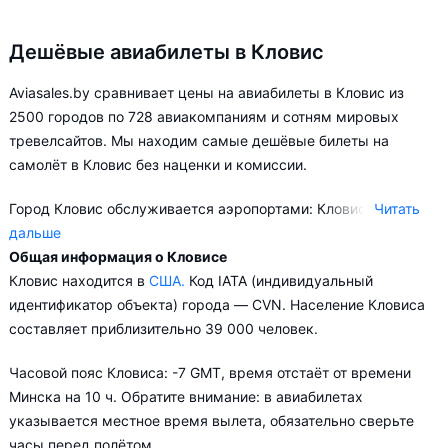
Дешёвые авиабилеты в Кловис
Aviasales.by сравнивает цены на авиабилеты в Кловис из
2500 городов по 728 авиакомпаниям и сотням мировых
тревелсайтов. Мы находим самые дешёвые билеты на
самолёт в Кловис без наценки и комиссии.
Город Кловис обслуживается аэропортами: Кловис.
Читать
дальше
Общая информация о Кловисе
Aviasales.by советует купить авиабилеты в Кловис заранее,
Кловис находится в
США.
Код IATA (индивидуальный
чтобы вы могли выбирать условия перелёта, ориентируясь на
идентификатор объекта) города — CVN. Население Кловиса
свои пожелания и финансовые возможности.
составляет приблизительно 39 000 человек.
Часовой пояс Кловиса: -7 GMT, время отстаёт от времени
Минска на 10 ч. Обратите внимание: в авиабилетах
указывается местное время вылета, обязательно сверьте
часы перед полётом.