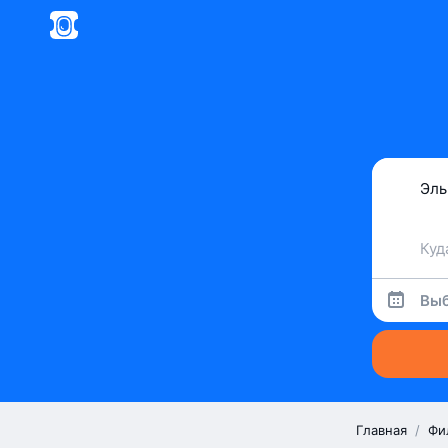
Выб
Главная
/
Фи