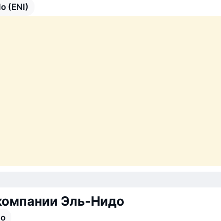
do (ENI)
компании Эль-Нидо
o