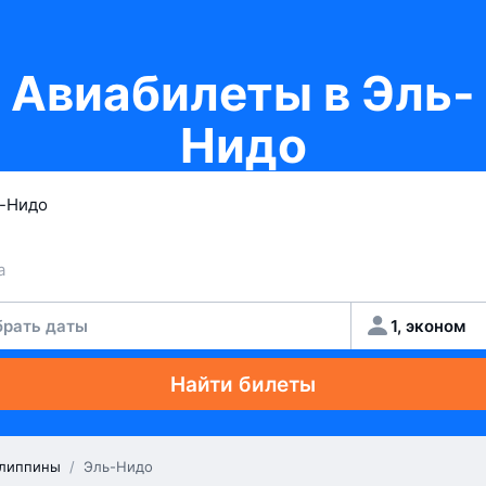
Авиабилеты в Эль-
Нидо
рать даты
1, эконом
Найти билеты
липпины
/
Эль-Нидо