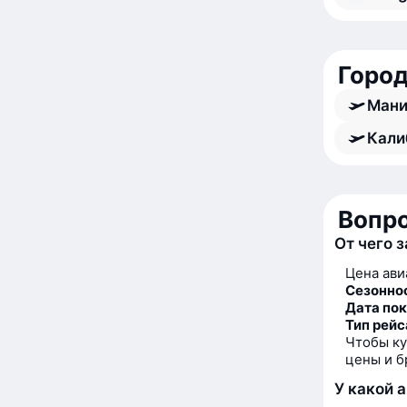
Город
Мани
Кали
Вопро
От чего 
Цена ави
Сезонно
Дата по
Тип рейс
Чтобы ку
цены и б
У какой 