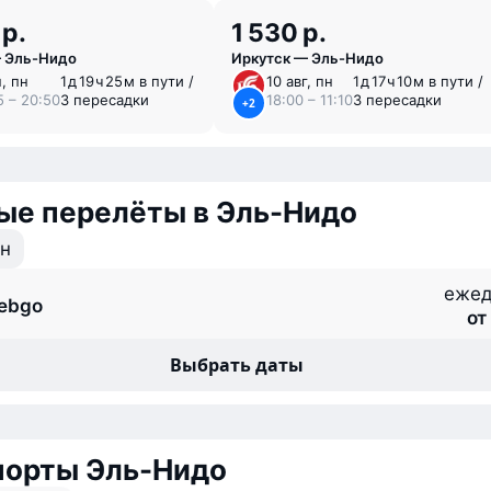
 р.
1 530 р.
 Эль-Нидо
Иркутск — Эль-Нидо
н, пн
1 ⁠д 19 ⁠ч 25 ⁠м в пути /
10 авг, пн
1 ⁠д 17 ⁠ч 10 ⁠м в пути /
5 – 20:50
3 пересадки
18:00 – 11:10
3 пересадки
+2
ые перелёты в Эль-Нидо
ан
ежед
ebgo
от
Выбрать даты
порты Эль-Нидо