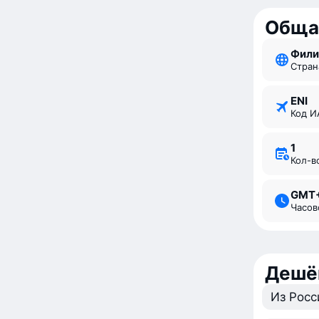
Обща
Фил
Стран
ENI
Код 
1
Кол-
GMT
Часо
Дешё
Из Росс