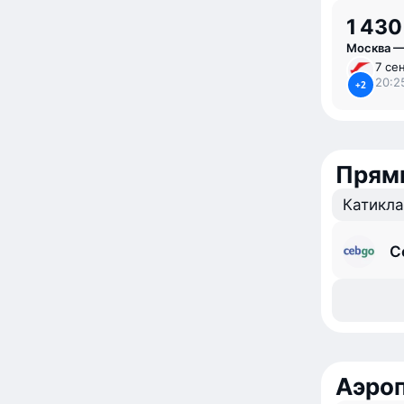
1 430
Москва —
7 се
20:2
+2
Прям
Катикл
C
Аэро