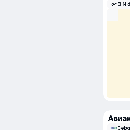
El Ni
Авиа
Cebg