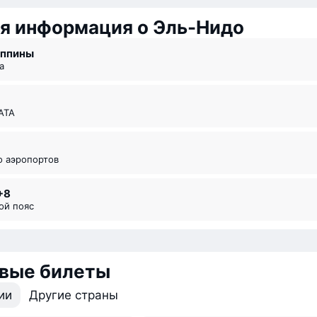
я информация о Эль-Нидо
иппины
а
ИАТА
во аэропортов
+8
вой пояс
вые билеты
ии
Другие страны