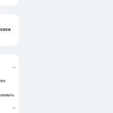
нсеса
оже
еживать