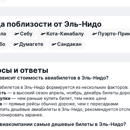
а поблизости от Эль-Нидо
ла
Себу
Кота-Кинабалу
Пуэрто-При
бо
Думагете
Сандакан
сы и ответы
зависит стоимость авиабилетов в Эль-Нидо?
абилетов в Эль-Нидо формируется из нескольких факторов:
сть
— в высокий сезон апрель, ноябрь, декабрь билеты дор
купки
— чем раньше купить билет, тем ниже цена
а
— прямые рейсы обычно дороже, чем с пересадками
пить дешёвые авиабилеты в Эль-Нидо, рекомендуется отсл
ронировать заранее.
авиакомпании самые дешевые билеты в Эль-Нидо?