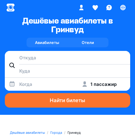
Дешёвые авиабилеты в
Гринвуд
Авиабилеты
Отели
Когда
1 пассажир
Найти билеты
Дешёвые авиабилеты
Города
Гринвуд