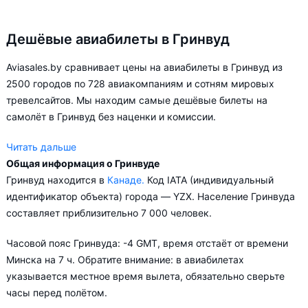
Дешёвые авиабилеты в Гринвуд
Aviasales.by сравнивает цены на авиабилеты в Гринвуд из
2500 городов по 728 авиакомпаниям и сотням мировых
тревелсайтов. Мы находим самые дешёвые билеты на
самолёт в Гринвуд без наценки и комиссии.
Читать дальше
Общая информация о Гринвуде
Aviasales.by советует купить авиабилеты в Гринвуд заранее,
Гринвуд находится в
Канаде.
Код IATA (индивидуальный
чтобы вы могли выбирать условия перелёта, ориентируясь на
идентификатор объекта) города — YZX. Население Гринвуда
свои пожелания и финансовые возможности.
составляет приблизительно 7 000 человек.
Часовой пояс Гринвуда: -4 GMT, время отстаёт от времени
Минска на 7 ч. Обратите внимание: в авиабилетах
указывается местное время вылета, обязательно сверьте
часы перед полётом.