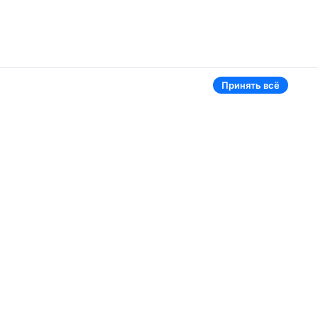
Принять всё
эропорты
Aviasales в мире
омель
Россия
ереметьево
Казахстан
инск Национальный
Таджикистан
нуково
Узбекистан
омодедово
Кыргызстан
щё 5 аэропортов
Ещё 3 страны