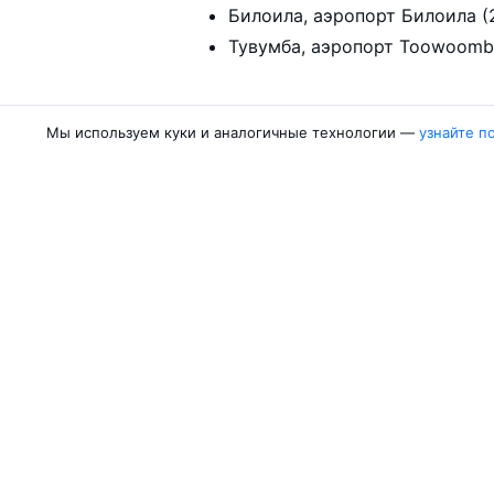
Би
Мы используем куки и аналогичные технологии —
узнайте п
Авиакомпании
Направления
Азимут
Москва — Сочи
Победа
Москва — Калини
Россия
Москва — Красно
Аврора
Москва — Махачк
Belavia
Москва — Санкт-
Ещё 5 авиакомпаний
Москва — Екатер