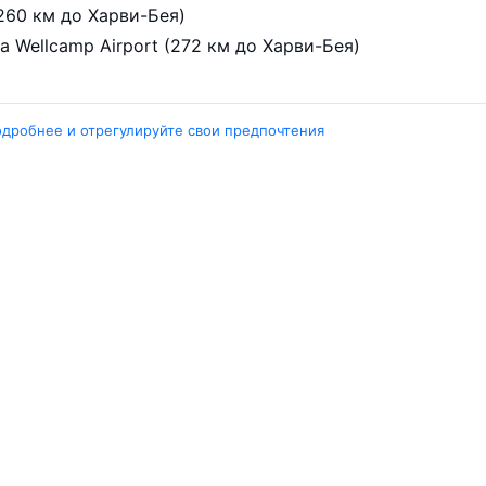
лоила, аэропорт Билоила (260 км до Харви-Бея)
Тувумба, аэропорт Toowoomba Wellcamp Airport (272 км до Харви-Бея)
одробнее и отрегулируйте свои предпочтения
Города
А
Минск
Г
нград
Гомель
Ш
ярск
Москва
М
ала
Брест
В
Петербург
Маврикий
Д
инбург
Ещё 5 городов
Е