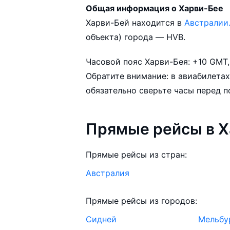
Общая информация о Харви-Бее
Город Харви-Бей обслуживается аэропорта
Харви-Бей находится в
Австралии
Харви-Бей выполняются 1 авиакомпанией. Больше всего рей
объекта) города — HVB.
авиакомпания Jetstar.
Часовой пояс Харви-Бея: +10 GMT,
В зависимости от количества дней
Обратите внимание: в авиабилетах
самолёт в Харви-Бей может измен
обязательно сверьте часы перед п
Aviasales.by советует купить авиа
Прямые рейсы в Х
выбирать условия перелёта, орие
возможности.
Прямые рейсы из стран:
Австралия
Прямые рейсы из городов:
Сидней
Мельбу