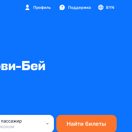
Профиль
Поддержка
BYN
рви-Бей
1 пассажир
Найти билеты
Эконом