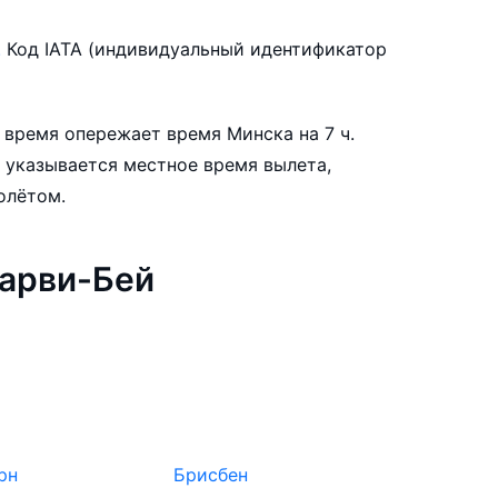
ми: Харви-Бей. Прямые рейсы в
.
Код IATA (индивидуальный идентификатор
сов выполняет
 время опережает время Минска на 7 ч.
, оставшихся до вылета, цена билета на
 указывается местное время вылета,
иться более чем в два раза.
олётом.
билеты в Харви-Бей заранее, чтобы вы могли
арви-Бей
нтируясь на свои пожелания и финансовые
рн
Брисбен