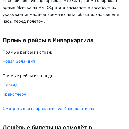
Часовой пояс Инверкаргилла: +12 GMT, время опережает
ориентируясь на свои пожелания и финансовые
время Минска на 9 ч. Обратите внимание: в авиабилетах
возможности.
указывается местное время вылета, обязательно сверьте
часы перед полётом.
Прямые рейсы в Инверкаргилл
Прямые рейсы из стран:
Новая Зеландия
Прямые рейсы из городов:
Окленд
Крайстчерч
Смотреть все направления из Инверкаргилла
Дешёвые билеты на самолёт в