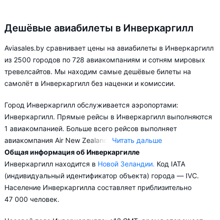
Дешёвые авиабилеты в Инверкаргилл
Aviasales.by сравнивает цены на авиабилеты в Инверкаргилл
из 2500 городов по 728 авиакомпаниям и сотням мировых
тревелсайтов. Мы находим самые дешёвые билеты на
самолёт в Инверкаргилл без наценки и комиссии.
Город Инверкаргилл обслуживается аэропортами:
Инверкаргилл. Прямые рейсы в Инверкаргилл выполняются
1 авиакомпанией. Больше всего рейсов выполняет
авиакомпания Air New Zealand.
Читать дальше
Общая информация об Инверкаргилле
В зависимости от количества дней, оставшихся до вылета,
Инверкаргилл находится в
Новой Зеландии.
Код IATA
цена билета на самолёт в Инверкаргилл может измениться
(индивидуальный идентификатор объекта) города — IVC.
более чем в два раза.
Население Инверкаргилла составляет приблизительно
47 000 человек.
Aviasales.by советует купить авиабилеты в Инверкаргилл
заранее, чтобы вы могли выбирать условия перелёта,