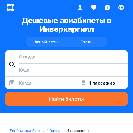
Дешёвые авиабилеты в
Инверкаргилл
Авиабилеты
Отели
Когда
1 пассажир
Найти билеты
Дешёвые авиабилеты
Города
Инверкаргилл