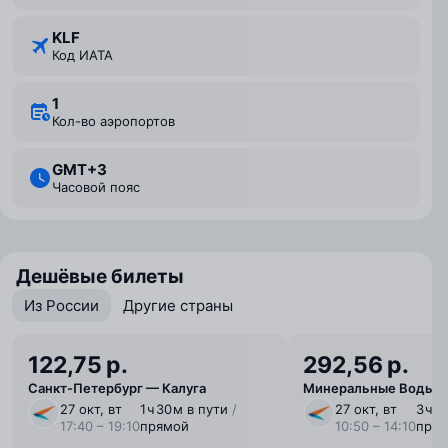
KLF
Код ИАТА
1
Кол-во аэропортов
GMT+3
Часовой пояс
Дешёвые билеты
Из России
Другие страны
122,75 р.
292,56 р.
Санкт-Петербург — Калуга
Минеральные Воды —
27 окт, вт
1 ⁠ч 30 ⁠м в пути
/
27 окт, вт
3 ⁠ч 
17:40 – 19:10
прямой
10:50 – 14:10
пря