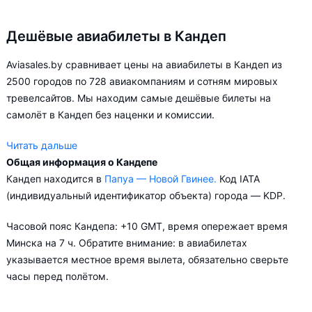
Дешёвые авиабилеты в Кандеп
Aviasales.by сравнивает цены на авиабилеты в Кандеп из
2500 городов по 728 авиакомпаниям и сотням мировых
тревелсайтов. Мы находим самые дешёвые билеты на
самолёт в Кандеп без наценки и комиссии.
Читать дальше
Общая информация о Кандепе
Aviasales.by советует купить авиабилеты в Кандеп заранее,
Кандеп находится в
Папуа — Новой Гвинее.
Код IATA
чтобы вы могли выбирать условия перелёта, ориентируясь на
(индивидуальный идентификатор объекта) города — KDP.
свои пожелания и финансовые возможности.
Часовой пояс Кандепа: +10 GMT, время опережает время
Минска на 7 ч. Обратите внимание: в авиабилетах
указывается местное время вылета, обязательно сверьте
часы перед полётом.