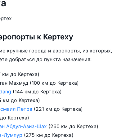
ха
ертех
эропорты к Кертеху
ие крупные города и аэропорты, из которых,
те добраться до пункта назначения:
7 км до Кертеха)
тан Махмуд (100 км до Кертеха)
edang
(144 км до Кертеха)
5 км до Кертеха)
Исмаил Петра
(221 км до Кертеха)
 до Кертеха)
ан Абдул-Азиз-Шах
(260 км до Кертеха)
а-Лумпур
(275 км до Кертеха)