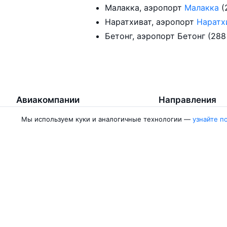
Малакка, аэропорт
Малакка
(
Наратхиват, аэропорт
Наратх
Бетонг, аэропорт Бетонг (288
Авиакомпании
Направления
Мы используем куки и аналогичные технологии —
узнайте п
Азимут
Москва — Сочи
Победа
Москва — Калини
Россия
Москва — Красно
Аврора
Москва — Махачк
Belavia
Москва — Санкт-
Ещё 5 авиакомпаний
Москва — Екатер