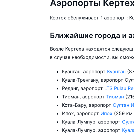
Аэропорты Керте
Кертех обслуживает 1 аэропорт: К
Ближайшие города и а
Возле Кертеха находятся следующ
в случае необходимости, вы сможе
Куантан, аэропорт
Куантан
(8
Куала-Тренгану, аэропорт Сул
Реданг, аэропорт
LTS Pulau R
Тиоман, аэропорт
Тиоман
(21
Кота-Бару, аэропорт
Султан 
Ипох, аэропорт
Ипох
(259 км
Куала-Лумпур, аэропорт
Султ
Куала-Лумпур, аэропорт
Куал