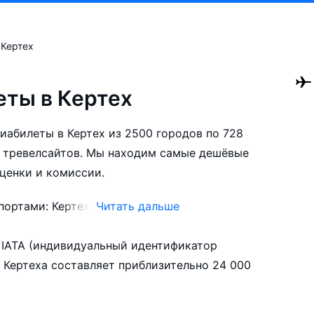
Кертех
ты в Кертех
виабилеты в Кертех из 2500 городов по 728
 тревелсайтов. Мы находим самые дешёвые
аценки и комиссии.
портами: Кертех.
Читать дальше
билеты в Кертех заранее, чтобы вы могли
 IATA (индивидуальный идентификатор
нтируясь на свои пожелания и финансовые
 Кертеха составляет приблизительно 24 000