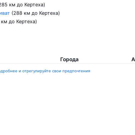
285 км до Кертеха)
иват
(288 км до Кертеха)
 км до Кертеха)
Города
А
одробнее и отрегулируйте свои предпочтения
Минск
Г
нград
Гомель
Ш
ярск
Москва
М
ала
Брест
В
Петербург
Маврикий
Д
инбург
Ещё 5 городов
Е