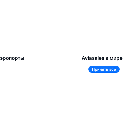
эропорты
Aviasales в мире
Принять всё
омель
Россия
ереметьево
Казахстан
инск Национальный
Таджикистан
нуково
Узбекистан
омодедово
Кыргызстан
щё 5 аэропортов
Ещё 3 страны