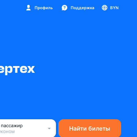
Профиль
Поддержка
BYN
ертех
1 пассажир
Найти билеты
Эконом