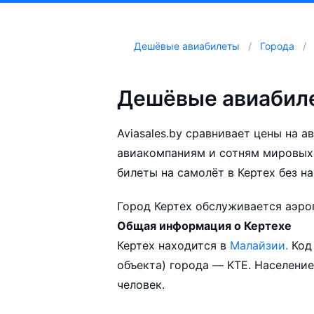
Дешёвые авиабилеты
Города
Дешёвые авиабиле
Aviasales.by сравнивает цены на а
авиакомпаниям и сотням мировых
билеты на самолёт в Кертех без н
Город Кертех обслуживается аэро
Общая информация о Кертехе
Aviasales.by советует купить авиа
Кертех находится в
Малайзии.
Код
выбирать условия перелёта, орие
объекта) города — KTE. Население
возможности.
человек.