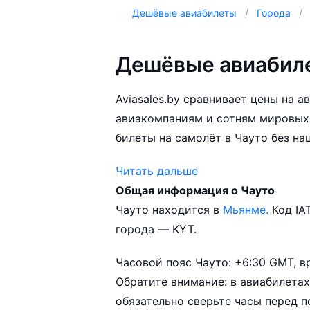
Дешёвые авиабилеты
Города
Дешёвые авиабиле
Aviasales.by сравнивает цены на 
авиакомпаниям и сотням мировых
билеты на самолёт в Чауто без на
Читать дальше
Общая информация о Чауто
Aviasales.by советует купить авиа
Чауто находится в
Мьянме.
Код IA
выбирать условия перелёта, орие
города — KYT.
возможности.
Часовой пояс Чауто: +6:30 GMT, в
Обратите внимание: в авиабилетах
обязательно сверьте часы перед п