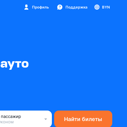
Профиль
Поддержка
BYN
Чауто
1 пассажир
Найти билеты
Эконом