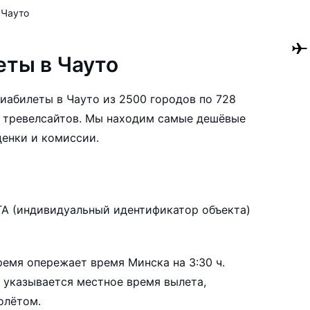
Чауто
ты в Чауто
авиабилеты в Чауто из 2500 городов по 728
 тревелсайтов. Мы находим самые дешёвые
ценки и комиссии.
билеты в Чауто заранее, чтобы вы могли
TA (индивидуальный идентификатор объекта)
нтируясь на свои пожелания и финансовые
ремя опережает время Минска на 3:30 ч.
 указывается местное время вылета,
олётом.