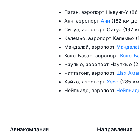
Паган, аэропорт Ньяунг-У (86
Анн, аэропорт
Анн
(182 км до
Ситуэ, аэропорт Ситуэ (192 к
Калемьо, аэропорт Калемьо (
Мандалай, аэропорт
Мандал
Кокс-Базар, аэропорт
Кокс-Б
Чаупью, аэропорт Чаупхью (2
Читтагонг, аэропорт
Шах Ама
Хайхо, аэропорт
Хехо
(285 км
Нейпьидо, аэропорт
Нейпьи
Авиакомпании
Направления