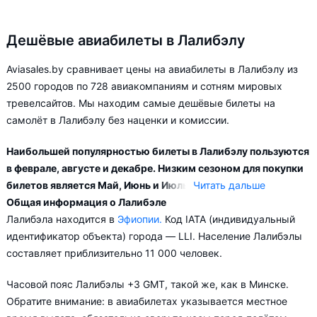
Дешёвые авиабилеты в Лалибэлу
Aviasales.by сравнивает цены на авиабилеты в Лалибэлу из
2500 городов по 728 авиакомпаниям и сотням мировых
тревелсайтов. Мы находим самые дешёвые билеты на
самолёт в Лалибэлу без наценки и комиссии.
Наибольшей популярностью билеты в Лалибэлу пользуются
в феврале, августе и декабре. Низким сезоном для покупки
билетов является Май, Июнь и Июль.
Читать дальше
Общая информация о Лалибэле
Город Лалибэла обслуживается аэропортами: Лалибела.
Лалибэла находится в
Эфиопии.
Код IATA (индивидуальный
Прямые рейсы в Лалибэлу выполняются 1 авиакомпанией.
идентификатор объекта) города — LLI. Население Лалибэлы
Больше всего рейсов выполняет авиакомпания Ethiopian
составляет приблизительно 11 000 человек.
Airlines.
Часовой пояс Лалибэлы +3 GMT, такой же, как в Минске.
В зависимости от количества дней, оставшихся до вылета,
Обратите внимание: в авиабилетах указывается местное
цена билета на самолёт в Лалибэлу может измениться