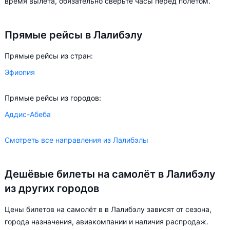
время вылета, обязательно сверьте часы перед полётом.
более чем в два раза.
Прямые рейсы в Лалибэлу
Aviasales.by советует купить авиабилеты в Лалибэлу заранее,
чтобы вы могли выбирать условия перелёта, ориентируясь на
Прямые рейсы из стран:
свои пожелания и финансовые возможности.
Эфиопия
Прямые рейсы из городов:
Аддис-Абеба
Смотреть все направления из Лалибэлы
Дешёвые билеты на самолёт в Лалибэлу
из других городов
Цены билетов на самолёт в в Лалибэлу зависят от сезона,
города назначения, авиакомпании и наличия распродаж.