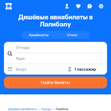
Дешёвые авиабилеты в
Лалибэлу
Авиабилеты
Отели
Когда
1 пассажир
Найти билеты
Дешёвые авиабилеты
Города
Лалибэла