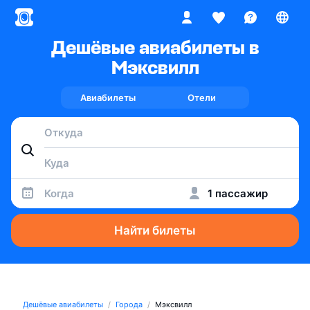
Дешёвые авиабилеты в
Мэксвилл
Авиабилеты
Отели
Когда
1 пассажир
Найти билеты
Дешёвые авиабилеты
Города
Мэксвилл