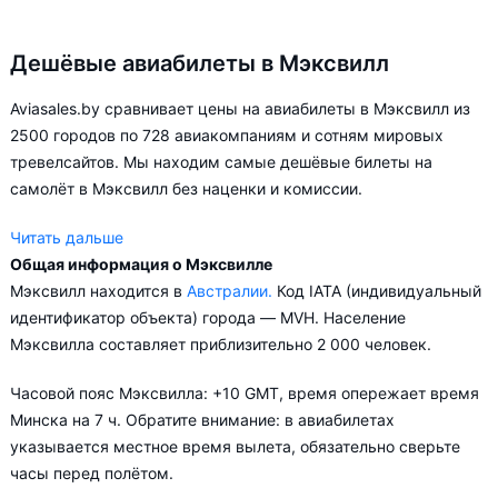
Дешёвые авиабилеты в Мэксвилл
Aviasales.by сравнивает цены на авиабилеты в Мэксвилл из
2500 городов по 728 авиакомпаниям и сотням мировых
тревелсайтов. Мы находим самые дешёвые билеты на
самолёт в Мэксвилл без наценки и комиссии.
Читать дальше
Общая информация о Мэксвилле
Aviasales.by советует купить авиабилеты в Мэксвилл
Мэксвилл находится в
Австралии.
Код IATA (индивидуальный
заранее, чтобы вы могли выбирать условия перелёта,
идентификатор объекта) города — MVH. Население
ориентируясь на свои пожелания и финансовые
Мэксвилла составляет приблизительно 2 000 человек.
возможности.
Часовой пояс Мэксвилла: +10 GMT, время опережает время
Минска на 7 ч. Обратите внимание: в авиабилетах
указывается местное время вылета, обязательно сверьте
часы перед полётом.