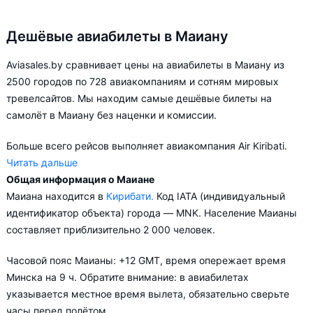
Дешёвые авиабилеты в Маиану
Aviasales.by сравнивает цены на авиабилеты в Маиану из
2500 городов по 728 авиакомпаниям и сотням мировых
тревелсайтов. Мы находим самые дешёвые билеты на
самолёт в Маиану без наценки и комиссии.
Больше всего рейсов выполняет авиакомпания Air Kiribati.
Читать дальше
Общая информация о Маиане
Aviasales.by советует купить авиабилеты в Маиану заранее,
Маиана находится в
Кирибати.
Код IATA (индивидуальный
чтобы вы могли выбирать условия перелёта, ориентируясь на
идентификатор объекта) города — MNK. Население Маианы
свои пожелания и финансовые возможности.
составляет приблизительно 2 000 человек.
Часовой пояс Маианы: +12 GMT, время опережает время
Минска на 9 ч. Обратите внимание: в авиабилетах
указывается местное время вылета, обязательно сверьте
часы перед полётом.