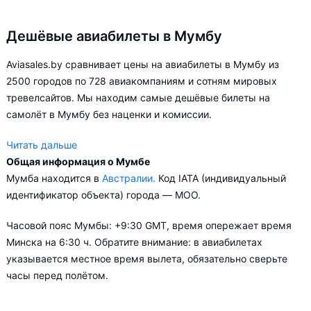
Дешёвые авиабилеты в Мумбу
Aviasales.by сравнивает цены на авиабилеты в Мумбу из
2500 городов по 728 авиакомпаниям и сотням мировых
тревелсайтов. Мы находим самые дешёвые билеты на
самолёт в Мумбу без наценки и комиссии.
Читать дальше
Общая информация о Мумбе
Aviasales.by советует купить авиабилеты в Мумбу заранее,
Мумба находится в
Австралии.
Код IATA (индивидуальный
чтобы вы могли выбирать условия перелёта, ориентируясь на
идентификатор объекта) города — MOO.
свои пожелания и финансовые возможности.
Часовой пояс Мумбы: +9:30 GMT, время опережает время
Минска на 6:30 ч. Обратите внимание: в авиабилетах
указывается местное время вылета, обязательно сверьте
часы перед полётом.