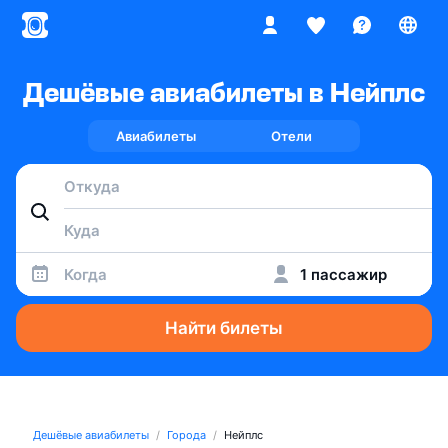
Дешёвые авиабилеты в Нейплс
Авиабилеты
Отели
Когда
1 пассажир
Найти билеты
Дешёвые авиабилеты
Города
Нейплс