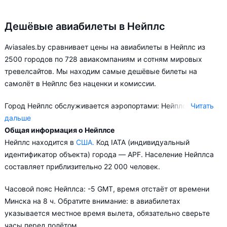
Дешёвые авиабилеты в Нейплс
Aviasales.by сравнивает цены на авиабилеты в Нейплс из
2500 городов по 728 авиакомпаниям и сотням мировых
тревелсайтов. Мы находим самые дешёвые билеты на
самолёт в Нейплс без наценки и комиссии.
Город Нейплс обслуживается аэропортами: Нейплс.
Читать
дальше
Общая информация о Нейплсе
В зависимости от количества дней, оставшихся до вылета,
Нейплс находится в
США.
Код IATA (индивидуальный
цена билета на самолёт из в Нейплс может измениться
идентификатор объекта) города — APF. Население Нейплса
более чем на 63%.
составляет приблизительно 22 000 человек.
Aviasales.by советует купить авиабилеты в Нейплс заранее,
Часовой пояс Нейплса: -5 GMT, время отстаёт от времени
чтобы вы могли выбирать условия перелёта, ориентируясь на
Минска на 8 ч. Обратите внимание: в авиабилетах
свои пожелания и финансовые возможности.
указывается местное время вылета, обязательно сверьте
часы перед полётом.